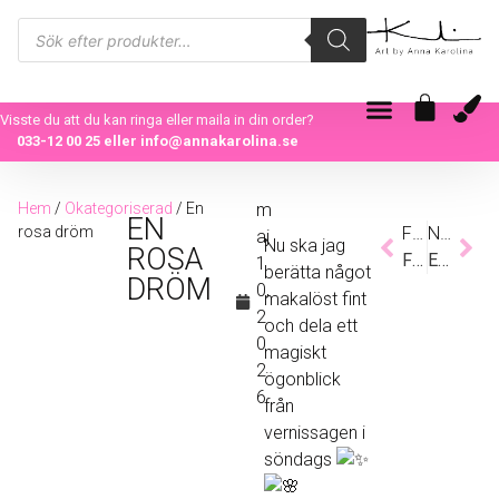
Visste du att du kan ringa eller maila in din order?
033-12 00 25
eller
info@annakarolina.se
Hem
/
Okategoriserad
/ En
m
EN
rosa dröm
Föregående
Nästa
aj
Nu ska jag
ROSA
Finca son sales i mitt hjärta
En sommardröm – kreativitetens miljoner möjligheter
1
berätta något
DRÖM
0,
makalöst fint
2
och dela ett
0
magiskt
2
ögonblick
6
från
vernissagen i
söndags