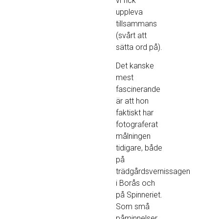
vi fick
uppleva
tillsammans
(svårt att
sätta ord på).
Det kanske
mest
fascinerande
är att hon
faktiskt har
fotograferat
målningen
tidigare, både
på
trädgårdsvernissagen
i Borås och
på Spinneriet.
Som små
påminnelser