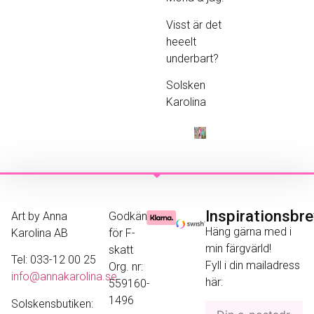
Visst är det
heeelt
underbart?
Solsken
Karolina
Inspirationsbr
Art by Anna
Godkänd
Häng gärna med i
Karolina AB
för F-
min färgvärld!
skatt
Tel: 033-12 00 25
Fyll i din mailadress
Org. nr:
info@annakarolina.se
här:
559160-
1496
Solskensbutiken: