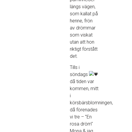
längs vägen,
som kallat på
henne, frön
av drömmar
som viskat
utan att hon
riktigt förstått
det.
Tills i
söndags
då tiden var
kommen, mitt
i
körsbärsblomningen,
då förenades
vi tre – ”En
rosa dröm”
Mona & jag.