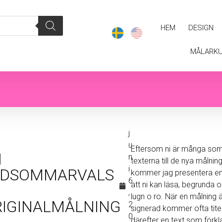
HEM
DESIGN
MÅLARK
j
u
Eftersom ni är många som 
N
n
texterna till de nya målnin
i
IDSOMMARVALS
kommer jag presentera en
6
att ni kan läsa, begrunda o 
,
lugn o ro. När en målning ä
RIGINALMÅLNING
2
signerad kommer ofta titeln
0
därefter en text som förkla