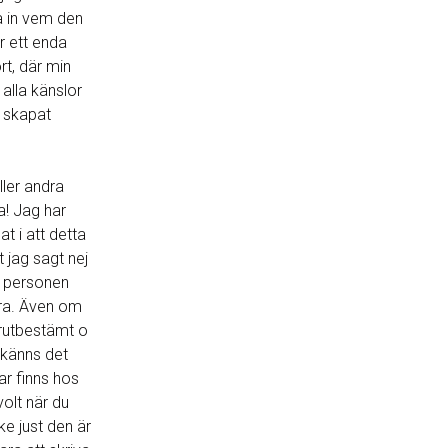
 in vem den
är ett enda
rt, där min
 alla känslor
 skapat
ller andra
ta! Jag har
t i att detta
t jag sagt nej
o personen
dra. Även om
örutbestämt o
å känns det
ar finns hos
volt när du
e just den är