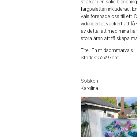
stjälkar i en salig blandni
färgpaletten inkluderad. En 
vals förenade oss till ett. 
vidunderligt vackert att få
av detta, att med mina hä
stora äran att få skapa m
Titel: En midsommarvals
Storlek: 52x97cm
Solsken
Karolina