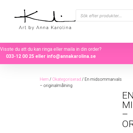
Visste du att du kan ringa eller maila in din order?
033-12 00 25
eller
info@annakarolina.se
Hem
/
Okategoriserad
/ En midsommarvals
– originalmålning
E
M
–
O