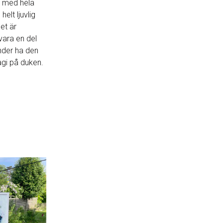
ng med hela
helt ljuvlig
Det är
 vara en del
nder ha den
agi på duken.