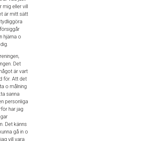
mig eller vill
t är mitt sätt
 tydliggöra
försiggår
n hjärna o
dig.
reningen,
ngen. Det
något är vart
för. Att det
ärta o målning
kta sanna
en personliga
för har jag
ngar
en. Det känns
kunna gå in o
ag vill vara