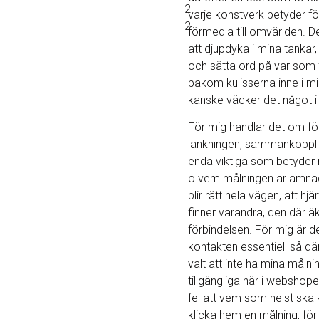
2
varje konstverk betyder för 
2
förmedla till omvärlden. De
att djupdyka i mina tankar,
och sätta ord på var som 
bakom kulisserna inne i mi
kanske väcker det något i 
För mig handlar det om fö
länkningen, sammankoppli
enda viktiga som betyder 
o vem målningen är ämnad 
blir rätt hela vägen, att hj
finner varandra, den där ä
förbindelsen. För mig är d
kontakten essentiell så där
valt att inte ha mina målni
tillgängliga här i webshop
fel att vem som helst ska 
klicka hem en målning, för j