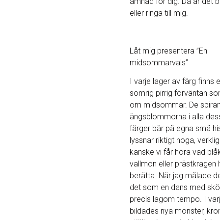
ämnad för dig. Då är det b
eller ringa till mig.
Låt mig presentera ”En
midsommarvals”
I varje lager av färg finns
somrig pirrig förväntan s
om midsommar. De spira
ängsblommorna i alla des
färger bär på egna små his
lyssnar riktigt noga, verkli
kanske vi får höra vad blåk
vallmon eller prästkragen h
berätta. När jag målade 
det som en dans med skön
precis lagom tempo. I var
bildades nya mönster, kro