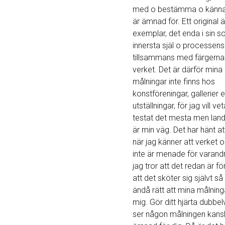
med o bestämma o känna
är ämnad för. Ett original 
exemplar, det enda i sin so
innersta själ o processens
tillsammans med färgerna
verket. Det är därför mina
målningar inte finns hos
konstföreningar, gallerier e
utställningar, för jag vill ve
testat det mesta men landa
är min väg. Det har hänt at
när jag känner att verket 
inte är menade för varan
jag tror att det redan är f
att det sköter sig självt s
ändå rätt att mina målning
mig. Gör ditt hjärta dubbel
ser någon målningen kansk