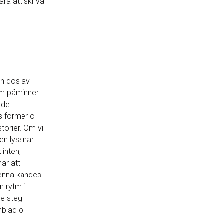
ara att skriva
 en dos av
om påminner
nde
s former o
torier. Om vi
gen lyssnar
linten,
ar att
denna kändes
 rytm i
je steg
nblad o