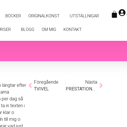
BÖCKER
ORIGINALKONST
UTSTÄLLNIGAR
URSER
BLOGG
OM MIG
KONTAKT
Föregående
Nästa
längtar efter
TVIVEL
PRESTATIONSÅNGEST?
garna
 per dag så
ta in texten i
r klar o
 till mig o
rar vad just