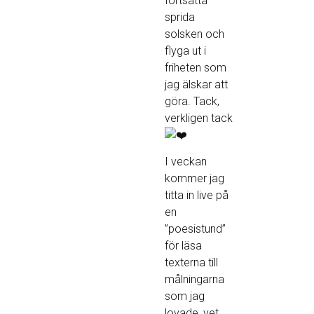
fortsätta
sprida
solsken och
flyga ut i
friheten som
jag älskar att
göra. Tack,
verkligen tack
I veckan
kommer jag
titta in live på
en
”poesistund”
för läsa
texterna till
målningarna
som jag
lovade, vet