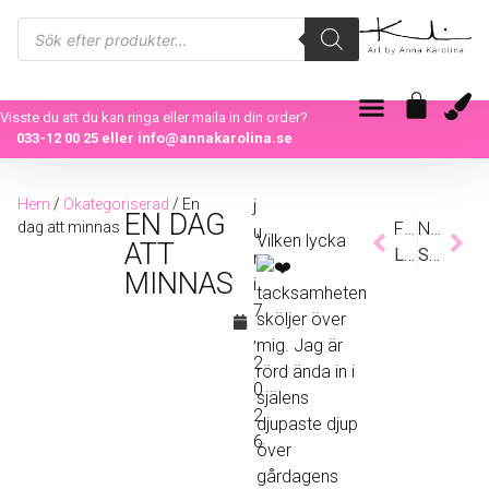
Visste du att du kan ringa eller maila in din order?
033-12 00 25
eller
info@annakarolina.se
Hem
/
Okategoriserad
/ En
j
EN DAG
dag att minnas
Föregående
Nästa
u
Vilken lycka
ATT
Lønstrup i mitt hjärta🇩🇰
Solsystrar får nytt hem
n
MINNAS
i
tacksamheten
7
sköljer över
,
mig. Jag är
2
rörd ända in i
0
själens
2
djupaste djup
6
över
gårdagens