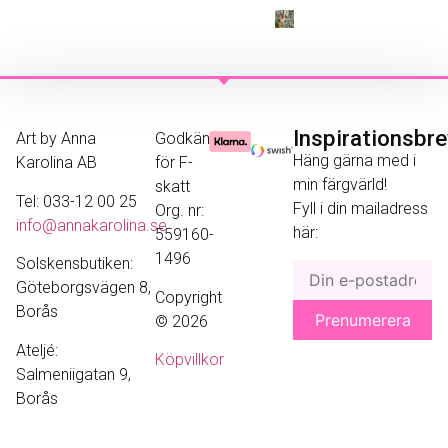
Inspirationsbr
Art by Anna
Godkänd
Häng gärna med i
Karolina AB
för F-
min färgvärld!
skatt
Tel: 033-12 00 25
Fyll i din mailadress
Org. nr:
info@annakarolina.se
här:
559160-
1496
Solskensbutiken:
Göteborgsvägen 8,
Copyright
Borås
© 2026
Ateljé:
Köpvillkor
Salmeniigatan 9,
Borås