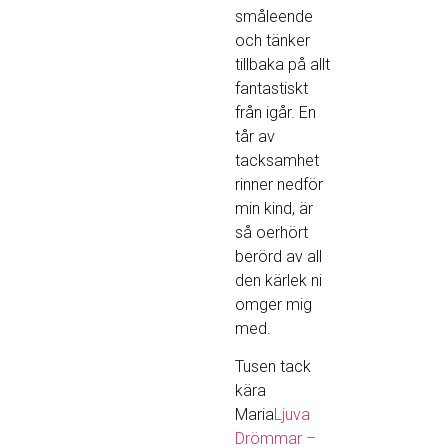
småleende
och tänker
tillbaka på allt
fantastiskt
från igår. En
tår av
tacksamhet
rinner nedför
min kind, är
så oerhört
berörd av all
den kärlek ni
omger mig
med.
Tusen tack
kära
Maria
Ljuva
Drömmar –