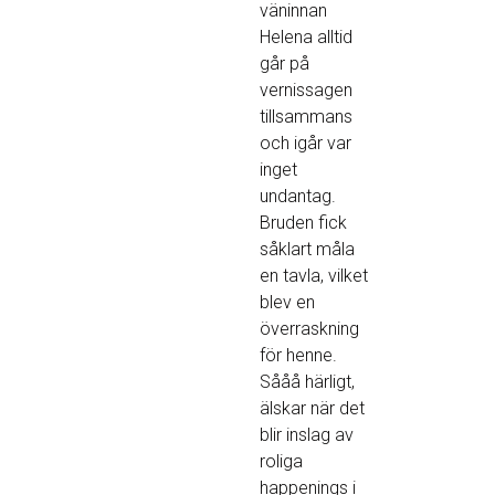
väninnan
Helena alltid
går på
vernissagen
tillsammans
och igår var
inget
undantag.
Bruden fick
såklart måla
en tavla, vilket
blev en
överraskning
för henne.
Sååå härligt,
älskar när det
blir inslag av
roliga
happenings i