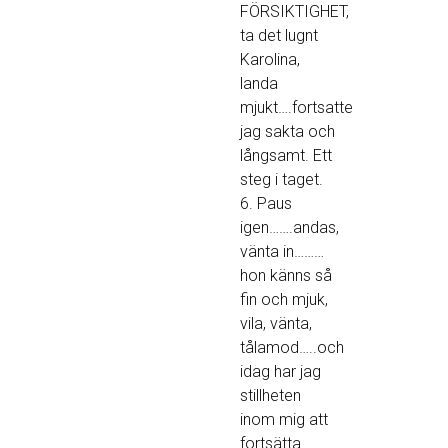
FÖRSIKTIGHET,
ta det lugnt
Karolina,
landa
mjukt….fortsatte
jag sakta och
långsamt. Ett
steg i taget.
6. Paus
igen…….andas,
vänta in………
hon känns så
fin och mjuk,
vila, vänta,
tålamod…..och
idag har jag
stillheten
inom mig att
fortsätta