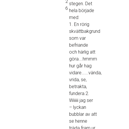
2
stegen. Det
6
hela började
med:
1. En rörig
skvättbakgrund
som var
befriande
och härlig att
göra….hmmm
hur går hag
vidare…….vända,
vrida, se,
betrakta,
fundera.2.
Wiiiiii jag ser
– lyckan
bubblar av att
se henne
träda fram ur