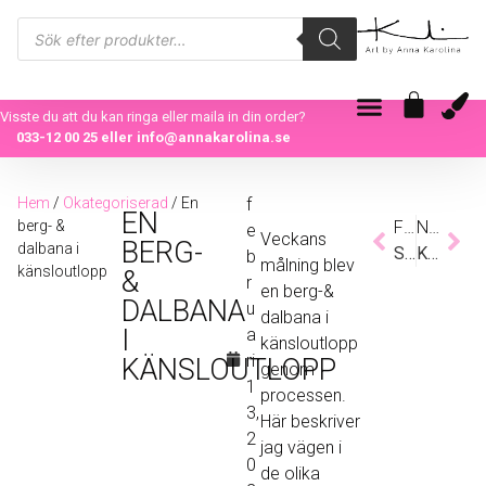
Visste du att du kan ringa eller maila in din order?
033-12 00 25
eller
info@annakarolina.se
Hem
/
Okategoriserad
/ En
f
EN
berg- &
Föregående
Nästa
e
Veckans
BERG-
dalbana i
Så hur gick det?
Karlhovsskolan, blommor & måleri
b
målning blev
känsloutlopp
&
r
en berg-&
DALBANA
u
dalbana i
I
a
känsloutlopp
ri
KÄNSLOUTLOPP
genom
1
processen.
3,
Här beskriver
2
jag vägen i
0
de olika