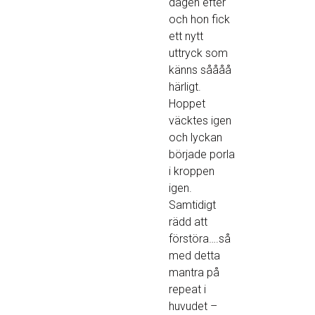
dagen efter
och hon fick
ett nytt
uttryck som
känns såååå
härligt.
Hoppet
väcktes igen
och lyckan
började porla
i kroppen
igen.
Samtidigt
rädd att
förstöra….så
med detta
mantra på
repeat i
huvudet –