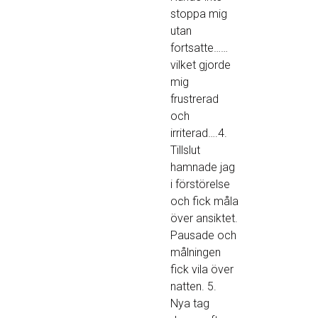
stoppa mig
utan
fortsatte……
vilket gjorde
mig
frustrerad
och
irriterad….4.
Tillslut
hamnade jag
i förstörelse
och fick måla
över ansiktet.
Pausade och
målningen
fick vila över
natten. 5.
Nya tag