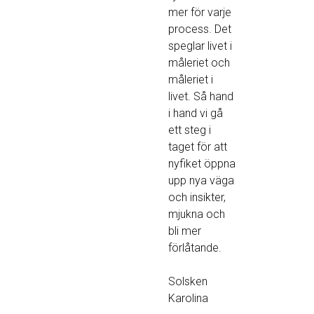
mer för varje
process. Det
speglar livet i
måleriet och
måleriet i
livet. Så hand
i hand vi gå
ett steg i
taget för att
nyfiket öppna
upp nya väga
och insikter,
mjukna och
bli mer
förlåtande.
Solsken
Karolina