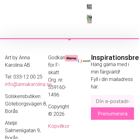
Inspirationsbr
Art by Anna
Godkänd
Häng gärna med i
Karolina AB
för F-
min färgvärld!
skatt
Tel: 033-12 00 25
Fyll i din mailadress
Org. nr:
info@annakarolina.se
här:
559160-
1496
Solskensbutiken:
Göteborgsvägen 8,
Copyright
Borås
© 2026
Ateljé:
Köpvillkor
Salmeniigatan 9,
Borås