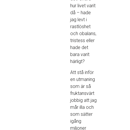
hur livet varit
då – hade
jag levt i
rastlöshet
och obalans,
tristess eller
hade det
bara varit
härligt?
Att stå inför
en utmaning
som är så
fruktansvärt
jobbig att jag
mår illa och
som sätter
igång
miljoner