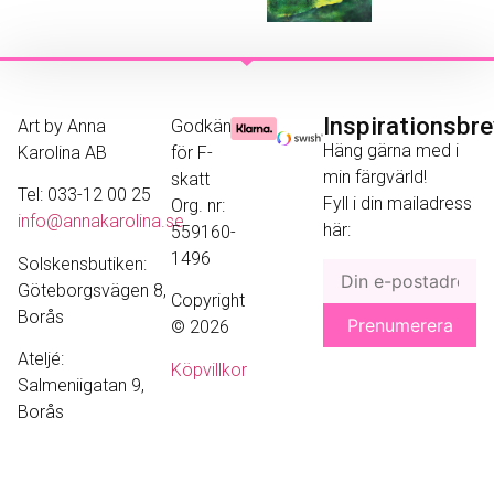
Inspirationsbr
Art by Anna
Godkänd
Häng gärna med i
Karolina AB
för F-
min färgvärld!
skatt
Tel: 033-12 00 25
Fyll i din mailadress
Org. nr:
info@annakarolina.se
här:
559160-
1496
Solskensbutiken:
Göteborgsvägen 8,
Copyright
Borås
© 2026
Ateljé:
Köpvillkor
Salmeniigatan 9,
Borås