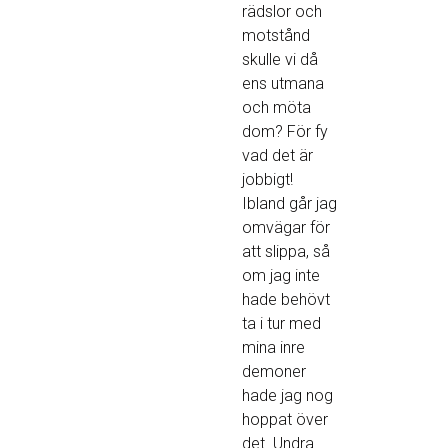
rädslor och
motstånd
skulle vi då
ens utmana
och möta
dom? För fy
vad det är
jobbigt!
Ibland går jag
omvägar för
att slippa, så
om jag inte
hade behövt
ta i tur med
mina inre
demoner
hade jag nog
hoppat över
det. Undra