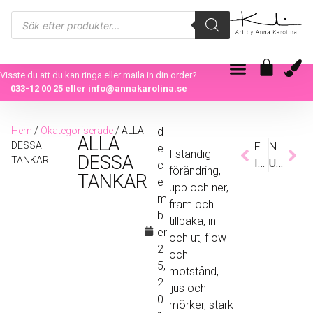
Visste du att du kan ringa eller maila in din order?
033-12 00 25
eller
info@annakarolina.se
Hem
/
Okategoriserade
/ ALLA
d
ALLA
DESSA
Föregående
Nästa
e
I ständig
DESSA
TANKAR
INSIDE THE BUBBLE – ”BLUE”
UNIQUE
c
förändring,
TANKAR
e
upp och ner,
m
fram och
b
tillbaka, in
er
och ut, flow
2
och
5,
motstånd,
2
ljus och
0
mörker, stark