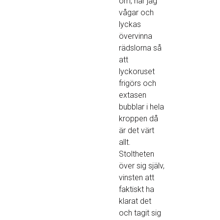
om, när jag
vågar och
lyckas
övervinna
rädslorna så
att
lyckoruset
frigörs och
extasen
bubblar i hela
kroppen då
är det värt
allt.
Stoltheten
över sig själv,
vinsten att
faktiskt ha
klarat det
och tagit sig