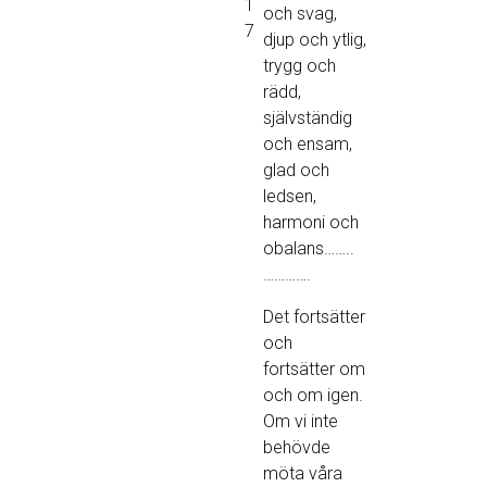
1
och svag,
7
djup och ytlig,
trygg och
rädd,
självständig
och ensam,
glad och
ledsen,
harmoni och
obalans……..
………….
Det fortsätter
och
fortsätter om
och om igen.
Om vi inte
behövde
möta våra