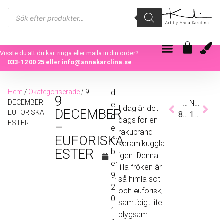
Visste du att du kan ringa eller maila in din order?
033-12 00 25
eller
info@annakarolina.se
Hem
/
Okategoriserade
/ 9
d
9
DECEMBER –
Föregående
Nästa
e
I dag är det
DECEMBER
EUFORISKA
8 DECEMBER – TAKE A DEEP BREATH
10 DECEMBER – HAPPY BUBBLES
c
dags för en
ESTER
–
e
rakubränd
EUFORISKA
m
keramikuggla
ESTER
b
igen. Denna
er
lilla fröken är
9,
så himla söt
2
och euforisk,
0
samtidigt lite
1
blygsam.