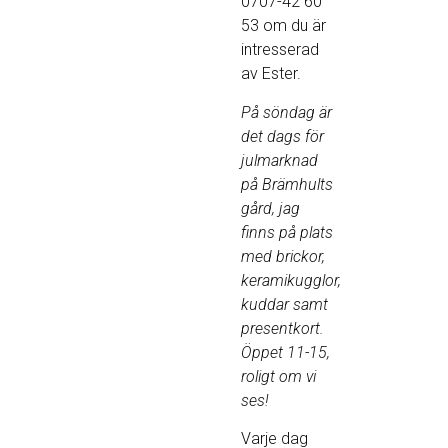
0707-42 60
53 om du är
intresserad
av Ester.
På söndag är
det dags för
julmarknad
på Brämhults
gård, jag
finns på plats
med brickor,
keramikugglor,
kuddar samt
presentkort.
Öppet 11-15,
roligt om vi
ses!
Varje dag