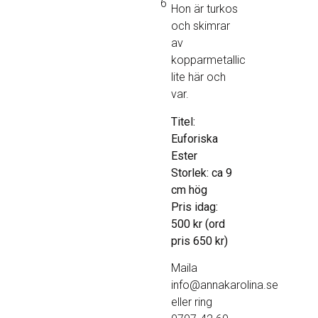
6
Hon är turkos
och skimrar
av
kopparmetallic
lite här och
var.
Titel:
Euforiska
Ester
Storlek: ca 9
cm hög
Pris idag:
500 kr (ord
pris 650 kr)
Maila
info@annakarolina.se
eller ring