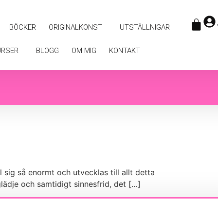
BÖCKER
ORIGINALKONST
UTSTÄLLNIGAR
URSER
BLOGG
OM MIG
KONTAKT
l sig så enormt och utvecklas till allt detta
sglädje och samtidigt sinnesfrid, det […]