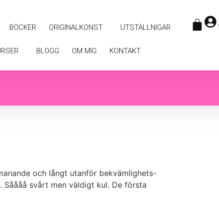
BÖCKER
ORIGINALKONST
UTSTÄLLNIGAR
URSER
BLOGG
OM MIG
KONTAKT
 utmanande och långt utanför bekvämlighets-
. Såååå svårt men väldigt kul. De första