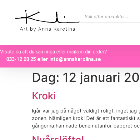
Visste du att du kan ringa eller maila in din order?
033-12 00 25
eller
info@annakarolina.se
Dag:
12 januari 2
Kroki
Igår var jag på något väldigt roligt, inget j
zonen. Nämligen kroki Det är ett fantastiskt 
gångerna hamnade benen utanför pappret och
Nyårslöfte!