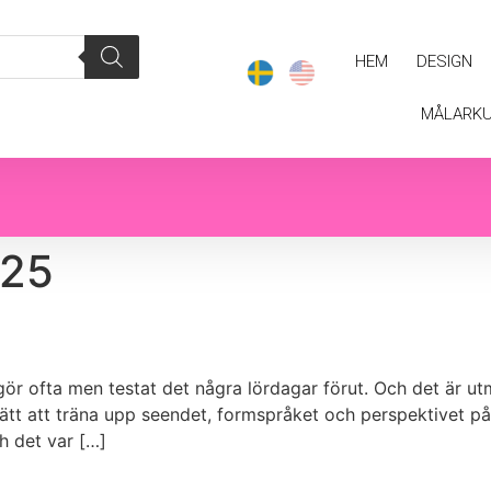
HEM
DESIGN
MÅLARK
025
ag gör ofta men testat det några lördagar förut. Och det är
sätt att träna upp seendet, formspråket och perspektivet på
 det var […]