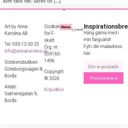
som fallit ner. Skrev till […]
Inspirationsbr
Art by Anna
Godkänd
Häng gärna med i
Karolina AB
för F-
min färgvärld!
skatt
Tel: 033-12 00 25
Fyll i din mailadress
Org. nr:
info@annakarolina.se
här:
559160-
1496
Solskensbutiken:
Göteborgsvägen 8,
Copyright
Borås
© 2026
Ateljé:
Köpvillkor
Salmeniigatan 9,
Borås