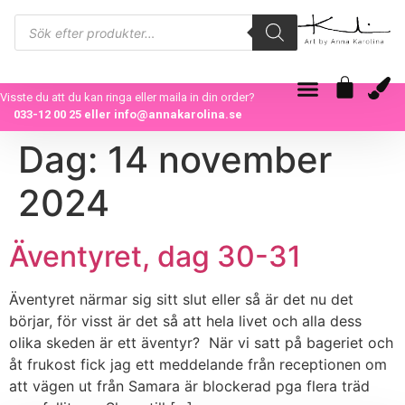
Visste du att du kan ringa eller maila in din order?
033-12 00 25
eller
info@annakarolina.se
Dag:
14 november
2024
Äventyret, dag 30-31
Äventyret närmar sig sitt slut eller så är det nu det
börjar, för visst är det så att hela livet och alla dess
olika skeden är ett äventyr? När vi satt på bageriet och
åt frukost fick jag ett meddelande från receptionen om
att vägen ut från Samara är blockerad pga flera träd