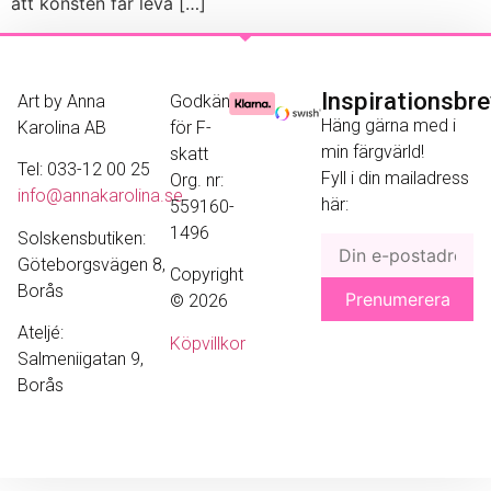
att konsten får leva […]
Inspirationsbr
Art by Anna
Godkänd
Häng gärna med i
Karolina AB
för F-
min färgvärld!
skatt
Tel: 033-12 00 25
Fyll i din mailadress
Org. nr:
info@annakarolina.se
här:
559160-
1496
Solskensbutiken:
Göteborgsvägen 8,
Copyright
Borås
© 2026
Ateljé:
Köpvillkor
Salmeniigatan 9,
Borås