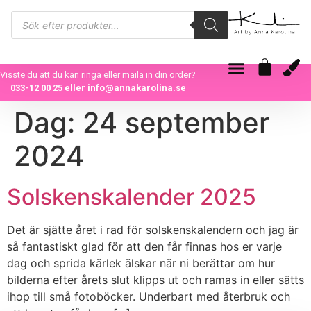
Visste du att du kan ringa eller maila in din order?
033-12 00 25
eller
info@annakarolina.se
Dag:
24 september
2024
Solskenskalender 2025
Det är sjätte året i rad för solskenskalendern och jag är
så fantastiskt glad för att den får finnas hos er varje
dag och sprida kärlek älskar när ni berättar om hur
bilderna efter årets slut klipps ut och ramas in eller sätts
ihop till små fotoböcker. Underbart med återbruk och