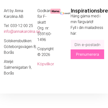
Inspirationsbr
Art by Anna
Godkänd
Häng gärna med i
Karolina AB
för F-
min färgvärld!
skatt
Tel: 033-12 00 25
Fyll i din mailadress
Org. nr:
info@annakarolina.se
här:
559160-
1496
Solskensbutiken:
Göteborgsvägen 8,
Copyright
Borås
© 2026
Ateljé:
Köpvillkor
Salmeniigatan 9,
Borås