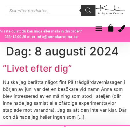
Visste du att du kan ringa eller maila in din order?
033-12 00 25
eller
info@annakarolina.se
Dag:
8 augusti 2024
”Livet efter dig”
Nu ska jag berätta något fint På trädgårdsvernissagen i
början av juni var det en besökare vid namn Anna som
blev intresserad av en målning som stod i ateljén (där
inne hade jag samlat alla ofärdiga experimenttavlor
staplade mot varandra). Jag sa att den inte var klar. Där
och då hade jag heller ingen som […]