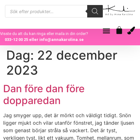
Visste du att du kan ringa eller maila in din order?
033-12 00 25
eller
info@annakarolina.se
Dag:
22 december
2023
Dan före dan före
dopparedan
Jag smyger upp, det är mörkt och väldigt tidigt. Snön
ligger mjukt och vilar utanför fönstret, jag tänder ljusen
som genast börjar stråla så vackert. Det är tyst,
verkligen tyst, likt ett vakuum. Tomhet, mellanrum, som