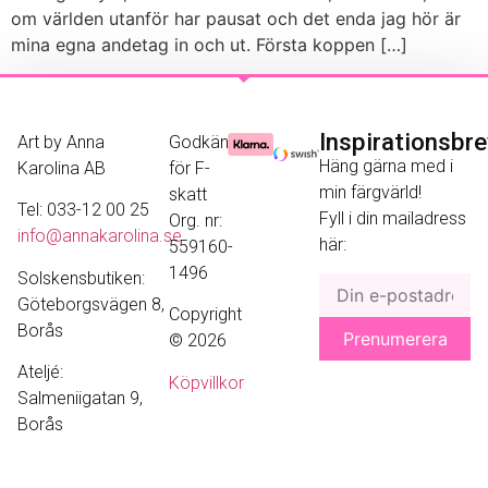
om världen utanför har pausat och det enda jag hör är
mina egna andetag in och ut. Första koppen […]
Inspirationsbr
Art by Anna
Godkänd
Häng gärna med i
Karolina AB
för F-
min färgvärld!
skatt
Tel: 033-12 00 25
Fyll i din mailadress
Org. nr:
info@annakarolina.se
här:
559160-
1496
Solskensbutiken:
Göteborgsvägen 8,
Copyright
Borås
© 2026
Ateljé:
Köpvillkor
Salmeniigatan 9,
Borås