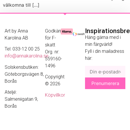
välkomna till […]
Inspirationsbr
Art by Anna
Godkänd
Häng gärna med i
Karolina AB
för F-
min färgvärld!
skatt
Tel: 033-12 00 25
Fyll i din mailadress
Org. nr:
info@annakarolina.se
här:
559160-
1496
Solskensbutiken:
Göteborgsvägen 8,
Copyright
Borås
© 2026
Ateljé:
Köpvillkor
Salmeniigatan 9,
Borås