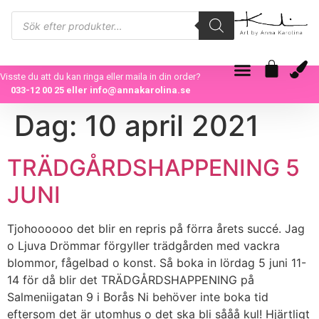
Visste du att du kan ringa eller maila in din order?
033-12 00 25
eller
info@annakarolina.se
Dag:
10 april 2021
TRÄDGÅRDSHAPPENING 5
JUNI
Tjohoooooo det blir en repris på förra årets succé. Jag
o Ljuva Drömmar förgyller trädgården med vackra
blommor, fågelbad o konst. Så boka in lördag 5 juni 11-
14 för då blir det TRÄDGÅRDSHAPPENING på
Salmeniigatan 9 i Borås Ni behöver inte boka tid
eftersom det är utomhus o det ska bli sååå kul! Hjärtligt