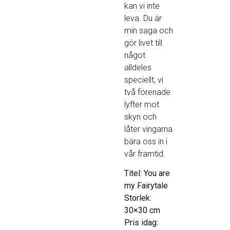
kan vi inte
leva. Du är
min saga och
gör livet till
något
alldeles
speciellt, vi
två förenade
lyfter mot
skyn och
låter vingarna
bära oss in i
vår framtid.
Titel: You are
my Fairytale
Storlek:
30×30 cm
Pris idag: