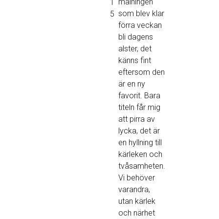
målningen
1
som blev klar
5
förra veckan
bli dagens
alster, det
känns fint
eftersom den
är en ny
favorit. Bara
titeln får mig
att pirra av
lycka, det är
en hyllning till
kärleken och
tvåsamheten.
Vi behöver
varandra,
utan kärlek
och närhet