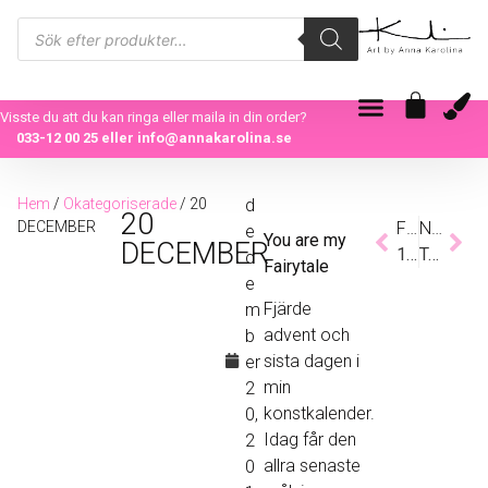
Visste du att du kan ringa eller maila in din order?
033-12 00 25
eller
info@annakarolina.se
Hem
/
Okategoriserade
/ 20
d
20
DECEMBER
Föregående
Nästa
e
You are my
DECEMBER
19 DECEMBER
TACK
c
Fairytale
e
Fjärde
m
advent och
b
sista dagen i
er
min
2
konstkalender.
0,
Idag får den
2
allra senaste
0