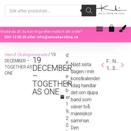
Visste du att du kan ringa eller maila in din order?
033-12 00 25
eller
info@annakarolina.se
Hem
/
Okategoriserade
/ 19
d
19
DECEMBER –
Föregående
Nästa
e
Näst sista
DECEMBER
TOGETHER AS
18 DECEMBER – LOST IN SPACE
20 DECEMBER – SINCERE LOVE
c
dagen i min
ONE
–
e
konstkalender.
TOGETHER
m
Idag handlar
AS ONE
b
det om djupa
er
band som
1
väver två
9,
människor
2
samman.
0
Den