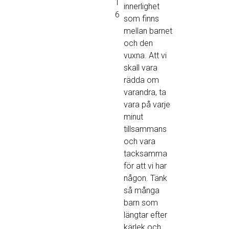
1
innerlighet
6
som finns
mellan barnet
och den
vuxna. Att vi
skall vara
rädda om
varandra, ta
vara på varje
minut
tillsammans
och vara
tacksamma
för att vi har
någon. Tänk
så många
barn som
längtar efter
kärlek och