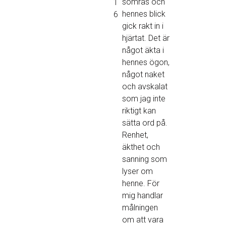
somras och
1
hennes blick
6
gick rakt in i
hjärtat. Det är
något äkta i
hennes ögon,
något naket
och avskalat
som jag inte
riktigt kan
sätta ord på.
Renhet,
äkthet och
sanning som
lyser om
henne. För
mig handlar
målningen
om att vara