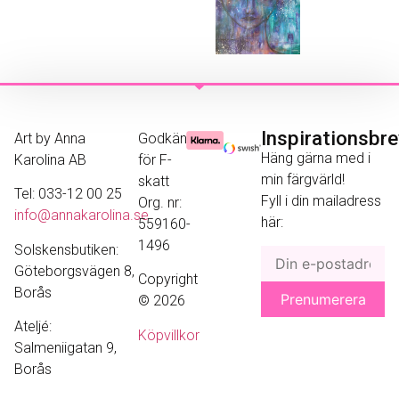
Inspirationsbr
Art by Anna
Godkänd
Häng gärna med i
Karolina AB
för F-
min färgvärld!
skatt
Tel: 033-12 00 25
Fyll i din mailadress
Org. nr:
info@annakarolina.se
här:
559160-
1496
Solskensbutiken:
Göteborgsvägen 8,
Copyright
Borås
© 2026
Ateljé:
Köpvillkor
Salmeniigatan 9,
Borås