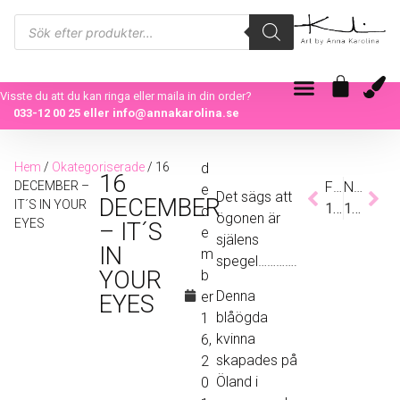
Visste du att du kan ringa eller maila in din order?
033-12 00 25
eller
info@annakarolina.se
Hem
/
Okategoriserade
/ 16
d
16
DECEMBER –
Föregående
Nästa
e
Det sägs att
DECEMBER
IT´S IN YOUR
15 DECEMBER – NEW YORK CITY
17 DECEMBER – MINIBRICKOR
c
ögonen är
EYES
– IT´S
e
själens
IN
m
spegel………….
YOUR
b
Denna
er
EYES
blåögda
1
kvinna
6,
skapades på
2
Öland i
0